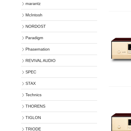
marantz
McIntosh
NORDOST
Paradigm
Phasemation
REVIVAL AUDIO
SPEC
STAX
Technics
THORENS
TIGLON
TRIODE