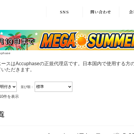
SNS
問い合わせ
会
X
商品問い合わせ
ア
インスタグラム
修理相談窓口
株式
facebook
uphase
ースはAccuphaseの正規代理店です。日本国内で使用する
ていただきます。
並び順：
10件を表示
覧