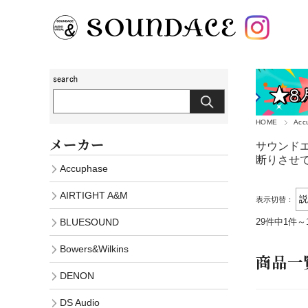
HOME
Acc
メーカー
サウンドエ
断りさせ
Accuphase
AIRTIGHT A&M
表示切替：
29件中1件～
BLUESOUND
Bowers&Wilkins
商品一
DENON
DS Audio