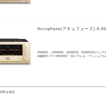
Accuphase(アキュフェーズ) 
65W/8Ω、 130W/4Ω、260W/2Ω、520W/1Ωのリニ
A級動作パワーMOSFET『10パラレル・プッシュプ
10件を表示