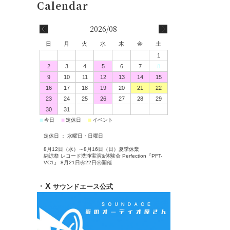
2026/08
日
月
火
水
木
金
土
1
2
3
4
5
6
7
8
9
10
11
12
13
14
15
16
17
18
19
20
21
22
23
24
25
26
27
28
29
30
31
■
■
■
今日
定休日
イベント
定休日 ： 水曜日・日曜日
8月12日（水）～8月16日（日）夏季休業
納涼祭 レコード洗浄実演&体験会 Perfection『PFT-
VC1』 8月21日㊎22日㊏開催
・
X
サウンドエース公式