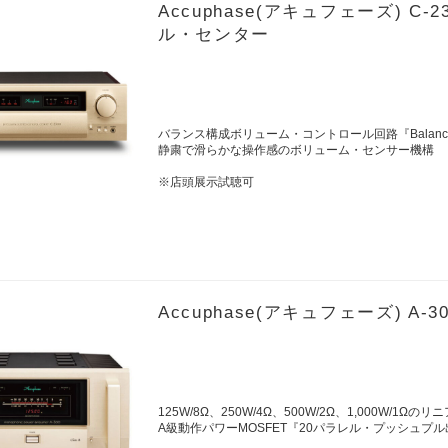
Accuphase(アキュフェーズ) 
ル・センター
バランス構成ボリューム・コントロール回路『Balanced
静粛で滑らかな操作感のボリューム・センサー機構
※店頭展示試聴可
Accuphase(アキュフェーズ) 
125W/8Ω、250W/4Ω、500W/2Ω、1,000W/1Ωの
A級動作パワーMOSFET『20パラレル・プッシュプ