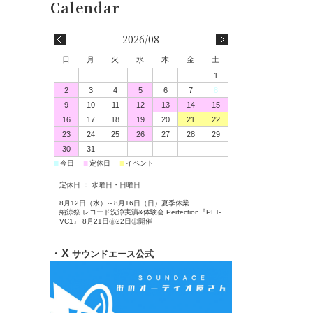
2026/08
日
月
火
水
木
金
土
1
2
3
4
5
6
7
8
9
10
11
12
13
14
15
16
17
18
19
20
21
22
23
24
25
26
27
28
29
30
31
■
■
■
今日
定休日
イベント
定休日 ： 水曜日・日曜日
8月12日（水）～8月16日（日）夏季休業
納涼祭 レコード洗浄実演&体験会 Perfection『PFT-
VC1』 8月21日㊎22日㊏開催
・
X
サウンドエース公式