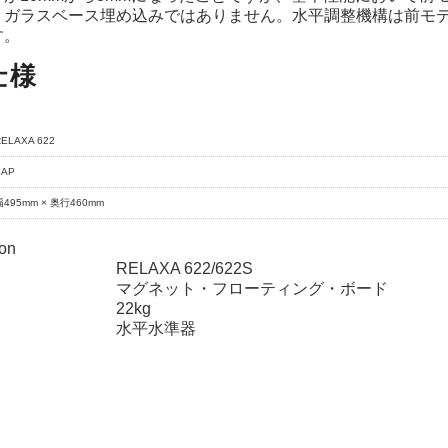
、ガラスベース埋め込みではありません。水平調整機構は前モデ
す。
仕様
RELAXA 622
SAP
幅495mm × 奥行460mm
ion
ELAXA 622/622S
マグネット・フローティング・ボード
重 22kg
品 水平水準器