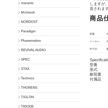
marantz
しますが
造されま
McIntosh
商品
NORDOST
Paradigm
型番:
Phasemation
メーカー:
外寸法:
REVIVAL AUDIO
SPEC
Specificat
型番 R
STAX
形式 
耐荷
Technics
付属
THORENS
TIGLON
TRIODE