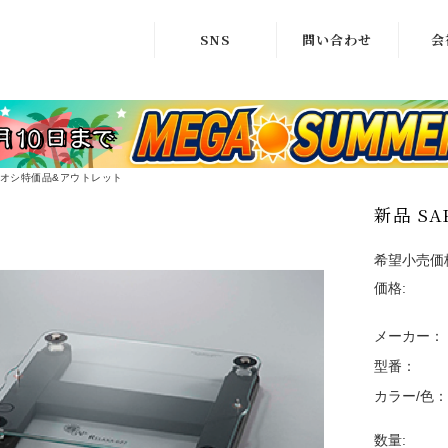
SNS
問い合わせ
会
X
商品問い合わせ
ア
インスタグラム
修理相談窓口
株式
facebook
オシ特価品&アウトレット
新品 SA
希望小売価
価格:
メーカー：
型番：
カラー/色：
数量: