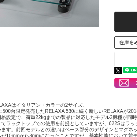
LAXAはイタリアン・カラーの2サイズ。
夏に500台限定発売したRELAXA 530に続く新しいRELAXA
格設定で、荷重22kgまでの製品に対応したモデル2機種が同
せてラックトップでの使用を前提としていますが、622Sはラ
います。前回モデルとの違いはベース部分のデザインとマグネッ
が10mmから8mmになったことですが、基本性能において前モデ