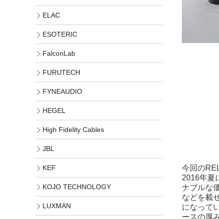
ELAC
ESOTERIC
FalconLab
FURUTECH
FYNEAUDIO
HEGEL
High Fidelity Cables
JBL
今回のRE
KEF
2016年
KOJO TECHNOLOGY
ナブルな価
などを載
LUXMAN
になって
ースの厚み