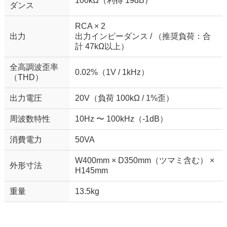
100kΩ（利得 19dB）
ダンス
RCA × 2
出力
出力インピーダンス / （推奨負荷：合
計 47kΩ以上）
全高調波歪率
0.02%（1V / 1kHz）
（THD）
出力電圧
20V（負荷 100kΩ / 1%歪）
周波数特性
10Hz 〜 100kHz（-1dB）
消費電力
50VA
W400mm × D350mm（ツマミ含む） ×
外形寸法
H145mm
重量
13.5kg