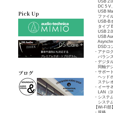
USB 2.0 
DC 5 V
USB Mass
Pick Up
ファイルシ
USB-B
タイプ B
USB 2.0 
USB Audi
Asynchro
DSDコント
・アナロ
バランス
・デジタ
同軸デジ
ブログ
・サポート
ヘッド
ステレオ、
・イーサ
LAN（10
・システ
システムコ
【Wi-Fi部
・規格