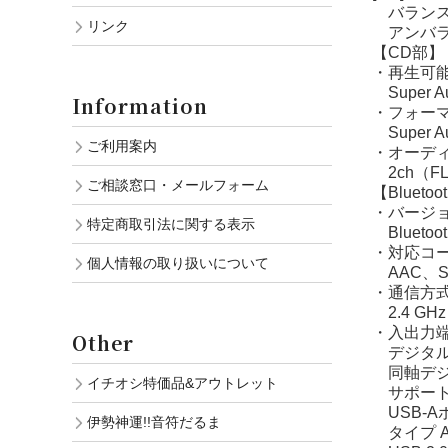
バランス出
リンク
アンバラン
【CD部】
・再生可能
Super 
Information
・フォー
Super A
ご利用案内
・オーデ
2ch（F
ご相談窓口・メールフォーム
【Blueto
・バージ
特定商取引法に関する表示
Bluetooth
・対応コ
個人情報の取り扱いについて
AAC、S
・通信方
2.4 GHz 
・入出力
Other
デジタル
同軸デジ
イチオシ特価品&アウトレット
サポート
USB-A
伊勢神運!!音符だるま
タイプ A