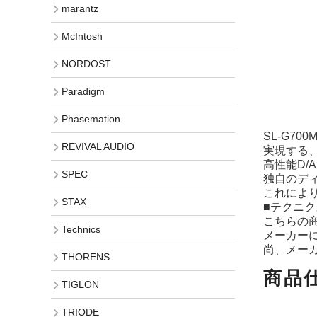
marantz
McIntosh
NORDOST
Paradigm
Phasemation
SL-G7
REVIVAL AUDIO
実現する、新開
高性能D
SPEC
独自のディ
これによ
STAX
■テクニ
こちらの
Technics
メーカー
尚、メー
THORENS
商品
TIGLON
TRIODE