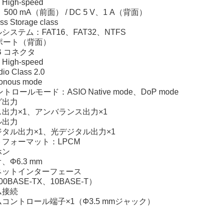
High-speed
、500 mA（前面） / DC 5 V、1 A（背面）
 Storage class
ステム：FAT16、FAT32、NTFS
ポート（背面）
 コネクタ
High-speed
o Class 2.0
nous mode
ロールモード：ASIO Native mode、DoP mode
グ出力
出力×1、アンバランス出力×1
ル出力
タル出力×1、光デジタル出力×1
フォーマット：LPCM
ホン
Φ6.3 mm
ネットインターフェース
0BASE-TX、10BASE-T）
ム接続
ントロール端子×1（Φ3.5 mmジャック）
】