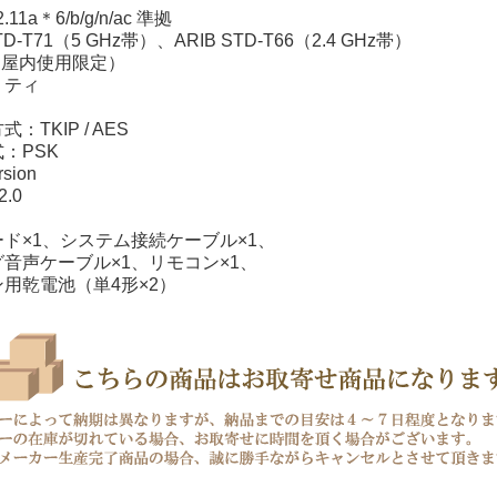
11a＊6/b/g/n/ac 準拠
D-T71（5 GHz帯）、ARIB STD-T66（2.4 GHz帯）
zは屋内使用限定）
リティ
™
TKIP / AES
：PSK
sion
2.0
ド×1、システム接続ケーブル×1、
音声ケーブル×1、リモコン×1、
用乾電池（単4形×2）