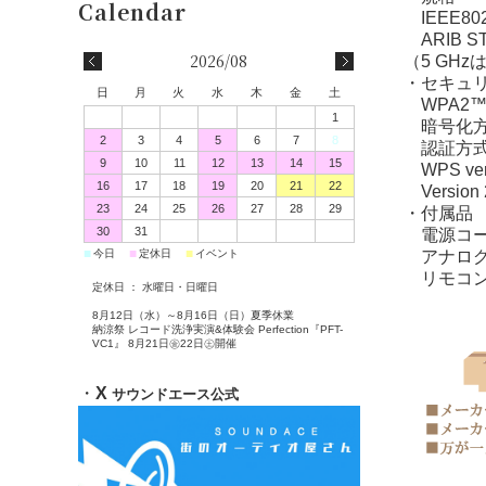
IEEE802.
ARIB ST
2026/08
（5 GH
・セキュ
日
月
火
水
木
金
土
WPA2
1
暗号化方式：
2
3
4
5
6
7
8
認証方式
9
10
11
12
13
14
15
WPS ver
16
17
18
19
20
21
22
Version 
23
24
25
26
27
28
29
・付属品
30
31
電源コー
アナログ
■
■
■
今日
定休日
イベント
リモコン
定休日 ： 水曜日・日曜日
8月12日（水）～8月16日（日）夏季休業
納涼祭 レコード洗浄実演&体験会 Perfection『PFT-
VC1』 8月21日㊎22日㊏開催
・
X
サウンドエース公式