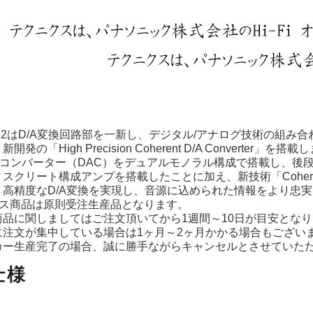
00M2はD/A変換回路部を一新し、デジタル/アナログ技術の組
発の「High Precision Coherent D/A Converter」を搭
/Aコンバーター（DAC）をデュアルモノラル構成で搭載し、
スクリート構成アンプを搭載したことに加え、新技術「Coherent 
り高精度なD/A変換を実現し、音源に込められた情報をより忠
クス商品は原則受注生産品となります。
商品に関しましてはご注文頂いてから1週間～10日が目安とな
に注文が集中している場合は1ヶ月～2ヶ月かかる場合もござい
カー生産完了の場合、誠に勝手ながらキャンセルとさせていた
仕様