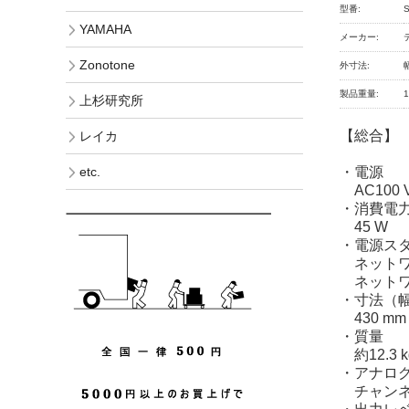
型番:
YAMAHA
メーカー:
Zonotone
外寸法:
製品重量:
1
上杉研究所
【総合】
レイカ
・電源
etc.
AC100 V
・消費電
45 W
・電源ス
ネットワー
ネットワー
・寸法（幅
430 mm ×
・質量
約12.3 k
・アナロ
チャンネ