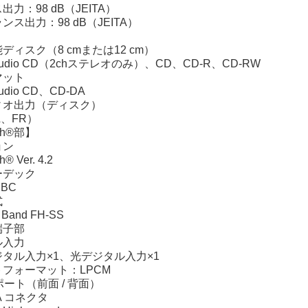
力：98 dB（JEITA）
ス出力：98 dB（JEITA）
ディスク（8 cmまたは12 cm）
Audio CD（2chステレオのみ）、CD、CD-R、CD-RW
マット
udio CD、CD-DA
ィオ出力（ディスク）
L、FR）
oth®部】
ョン
® Ver. 4.2
ーデック
BC
式
Band FH-SS
端子部
入力
タル入力×1、光デジタル入力×1
フォーマット：LPCM
ポート（前面 / 背面）
 コネクタ