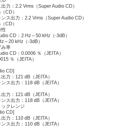
ベル
：2.2 Vrms（Super Audio CD）
ms（CD）
ス出力：2.2 Vrms（Super Audio CD）
ms（CD）
特性
udio CD：2 Hz～50 kHz（-3dB）
z～20 kHz（-3dB）
ずみ率
udio CD：0.0006 ％（JEITA）
015 ％（JEITA）
dio CD]
力：121 dB（JEITA）
ス出力：118 dB（JEITA）
力：121 dB（JEITA）
ス出力：118 dB（JEITA）
ミックレンジ
dio CD]
力：110 dB（JEITA）
ス出力：110 dB（JEITA）