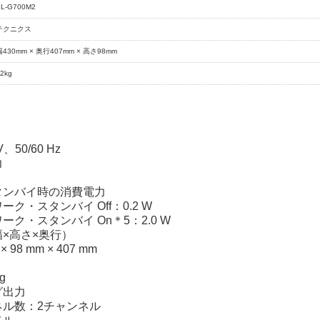
SL-G700M2
テクニクス
幅430mm × 奥行407mm × 高さ98mm
2kg
、50/60 Hz
力
タンバイ時の消費電力
ク・スタンバイ Off：0.2 W
ク・スタンバイ On＊5：2.0 W
×高さ×奥行）
 98 mm × 407 mm
g
グ出力
ル数：2チャンネル