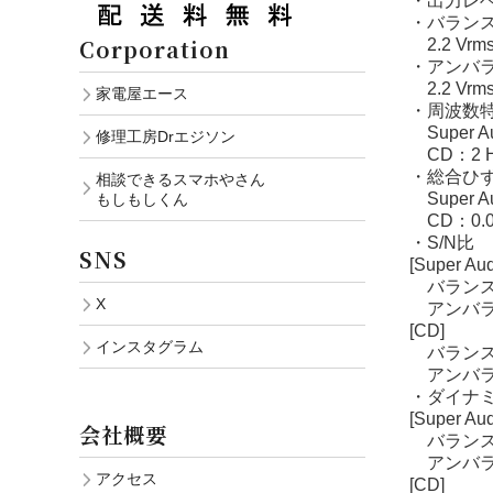
・出力レ
・バランス出力
Corporation
2.2 Vr
・アンバラン
2.2 Vr
家電屋エース
・周波数
Super A
修理工房Drエジソン
CD：2 H
・総合ひ
相談できるスマホやさん
Super A
もしもしくん
CD：0.0
・S/N比
SNS
[Super Au
バランス出
X
アンバラン
[CD]
インスタグラム
バランス出
アンバラン
・ダイナ
[Super Au
会社概要
バランス出
アンバラン
アクセス
[CD]