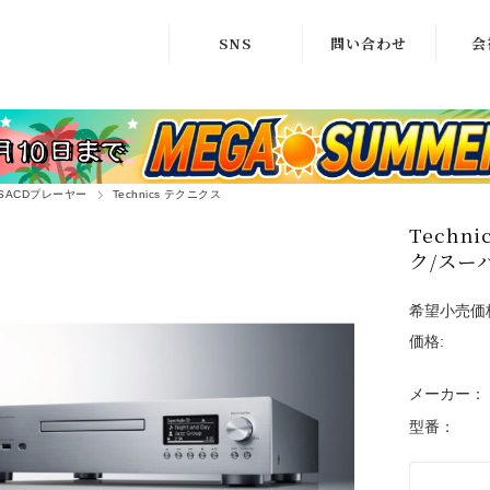
SNS
問い合わせ
会
X
商品問い合わせ
ア
インスタグラム
修理相談窓口
株式
facebook
/SACDプレーヤー
Technics テクニクス
Techn
ク/スー
希望小売価
価格:
メーカー：
型番：