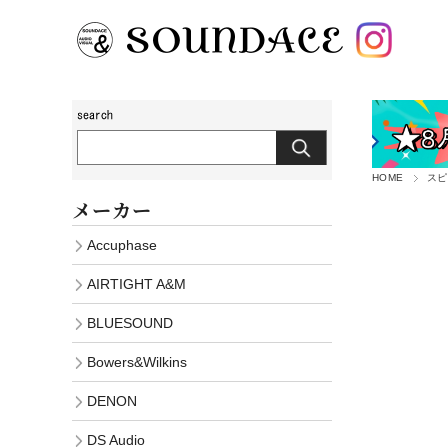
HOME
スピ
メーカー
Accuphase
AIRTIGHT A&M
BLUESOUND
Bowers&Wilkins
DENON
DS Audio