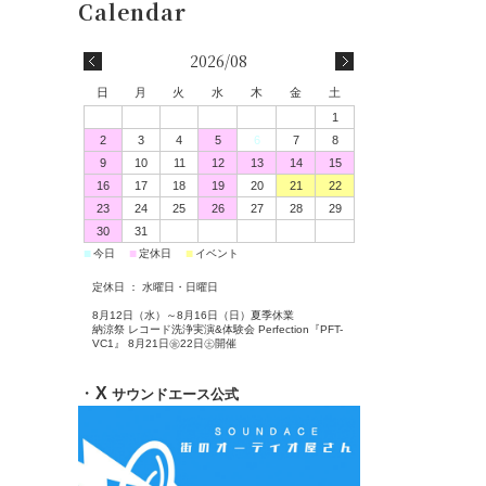
2026/08
日
月
火
水
木
金
土
1
2
3
4
5
6
7
8
9
10
11
12
13
14
15
16
17
18
19
20
21
22
23
24
25
26
27
28
29
30
31
■
■
■
今日
定休日
イベント
定休日 ： 水曜日・日曜日
8月12日（水）～8月16日（日）夏季休業
納涼祭 レコード洗浄実演&体験会 Perfection『PFT-
VC1』 8月21日㊎22日㊏開催
・
X
サウンドエース公式