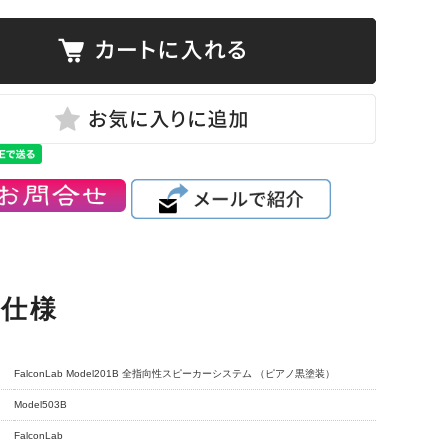
品仕様
FalconLab Model201B 全指向性スピーカーシステム （ピアノ黒塗装）
Model503B
FalconLab