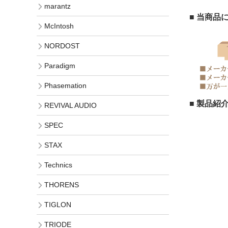
marantz
■ 当商品
McIntosh
NORDOST
Paradigm
Phasemation
■ 製品紹
REVIVAL AUDIO
SPEC
STAX
Technics
THORENS
TIGLON
TRIODE