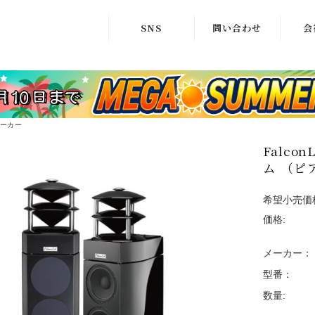
SNS
問い合わせ
会
X
商品問い合わせ
ア
インスタグラム
修理相談窓口
株式
facebook
ーカー
Falco
ム （ピ
希望小売価
価格:
メーカー：
型番：
数量: