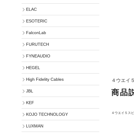
ELAC
ESOTERIC
FalconLab
FURUTECH
FYNEAUDIO
HEGEL
High Fidelity Cables
４ウエイ
商品
JBL
KEF
４ウエイ５ス
KOJO TECHNOLOGY
LUXMAN