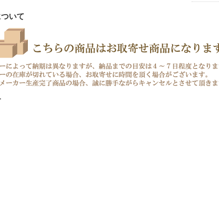
について
介